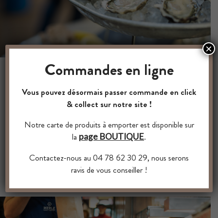
×
Commandes en ligne
Vous pouvez désormais passer commande en click
OYSTERS CHOICE
& collect sur notre site !
Notre carte de produits à emporter est disponible sur
Discover a seafood choice unique in Lyon with
la
.
page BOUTIQUE
more than fifteen varieties of oysters and shellfish
selected from the best producers of our coasts.
Contactez-nous au 04 78 62 30 29, nous serons
ravis de vous conseiller !