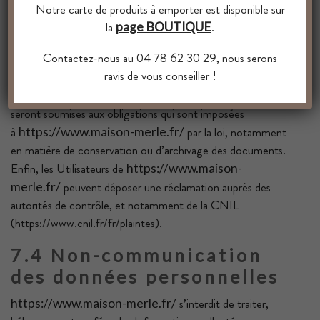
Notre carte de produits à emporter est disponible sur
Personnelles qu’il souhaiterait que
https://www.maison-
la
.
page BOUTIQUE
corrige, mette à jour ou supprime, en s’identifiant
merle.fr/
précisément avec une copie d’une pièce d’identité (carte
Contactez-nous au 04 78 62 30 29, nous serons
d’identité ou passeport).
ravis de vous conseiller !
Les demandes de suppression de Données Personnelles
seront soumises aux obligations qui sont imposées
à
par la loi, notamment
https://www.maison-merle.fr/
en matière de conservation ou d’archivage des documents.
Enfin, les Utilisateurs de
https://www.maison-
peuvent déposer une réclamation auprès des
merle.fr/
autorités de contrôle, et notamment de la CNIL
(https://www.cnil.fr/fr/plaintes).
7.4 Non-communication
des données personnelles
s’interdit de traiter,
https://www.maison-merle.fr/